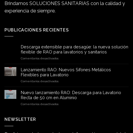
Brindamos SOLUCIONES SANITARIAS con la calidad y
experiencia de siempre.
PUBLICACIONES RECIENTES
Descarga extensible para desagüe: la nueva solución
flexible de RAO para lavatorios y sanitarios
en
Comentarios desactivados
Descarga
extensible
Lanzamiento RAO: Nuevos Sifones Metálicos
para
Flexibles para Lavatorio
desagüe:
en
Comentarios desactivados
la
Lanzamiento
nueva
RAO:
solución
Nuevo lanzamiento RAO: Descarga para Lavatorio
Nuevos
flexible
Recta de 50 cm en Aluminio
Sifones
de
en
Comentarios desactivados
Metálicos
RAO
Nuevo
Flexibles
para
lanzamiento
para
lavatorios
RAO:
NEWSLETTER
Lavatorio
y
Descarga
sanitarios
para
Lavatorio