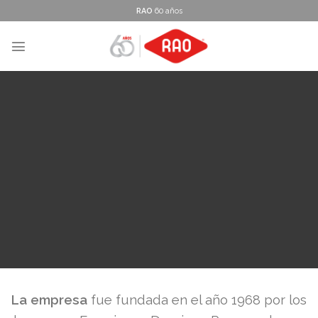
Skip
RAO
60 años
to
content
La empresa
fue fundada en el año 1968 por los