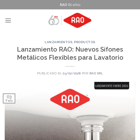
Skip
RAO
60 años
to
content
LANZAMIENTOS
,
PRODUCTOS
Lanzamiento RAO: Nuevos Sifones
Metálicos Flexibles para Lavatorio
PUBLICADO EL
03/02/2026
POR
RAO SRL
03
Feb