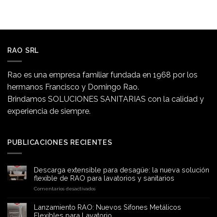
RAO SRL
Rao es una empresa familiar fundada en 1968 por los
hermanos Francisco y Domingo Rao.
Brindamos SOLUCIONES SANITARIAS con la calidad y
experiencia de siempre.
PUBLICACIONES RECIENTES
Descarga extensible para desagüe: la nueva solución
flexible de RAO para lavatorios y sanitarios
en
Comentarios desactivados
Descarga
extensible
Lanzamiento RAO: Nuevos Sifones Metálicos
para
Flexibles para Lavatorio