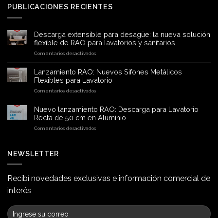
PUBLICACIONES RECIENTES
Descarga extensible para desagüe: la nueva solución
flexible de RAO para lavatorios y sanitarios
en
Comentarios desactivados
Descarga
extensible
Lanzamiento RAO: Nuevos Sifones Metálicos
para
Flexibles para Lavatorio
desagüe:
en
Comentarios desactivados
la
Lanzamiento
nueva
RAO:
solución
Nuevo lanzamiento RAO: Descarga para Lavatorio
Nuevos
flexible
Recta de 50 cm en Aluminio
Sifones
de
en
Comentarios desactivados
Metálicos
RAO
Nuevo
Flexibles
para
lanzamiento
para
lavatorios
RAO:
NEWSLETTER
Lavatorio
y
Descarga
sanitarios
para
Lavatorio
Recibí novedades exclusivas e información comercial de
Recta
interés
de
50
cm
en