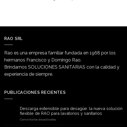
RAO SRL
Rao es una empresa familiar fundada en 1968 por los
hermanos Francisco y Domingo Rao.
Brindamos SOLUCIONES SANITARIAS con la calidad y
experiencia de siempre.
PUBLICACIONES RECIENTES
Descarga extensible para desagüe: la nueva solución
flexible de RAO para lavatorios y sanitarios
en
Comentarios desactivados
Descarga