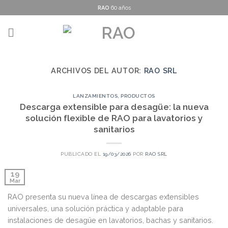
Skip
RAO
60 años
to
content
ARCHIVOS DEL AUTOR:
RAO SRL
LANZAMIENTOS
,
PRODUCTOS
Descarga extensible para desagüe: la nueva
solución flexible de RAO para lavatorios y
sanitarios
PUBLICADO EL
19/03/2026
POR
RAO SRL
19
Mar
RAO presenta su nueva línea de descargas extensibles
universales, una solución práctica y adaptable para
instalaciones de desagüe en lavatorios, bachas y sanitarios.