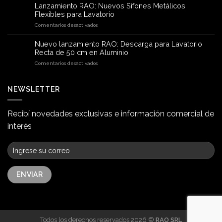
extensible
Lanzamiento RAO: Nuevos Sifones Metálicos
para
Flexibles para Lavatorio
desagüe:
en
Comentarios desactivados
la
Lanzamiento
nueva
RAO:
solución
Nuevo lanzamiento RAO: Descarga para Lavatorio
Nuevos
flexible
Recta de 50 cm en Aluminio
Sifones
de
en
Comentarios desactivados
Metálicos
RAO
Nuevo
Flexibles
para
lanzamiento
para
lavatorios
RAO:
NEWSLETTER
Lavatorio
y
Descarga
sanitarios
para
Lavatorio
Recibí novedades exclusivas e información comercial de
Recta
interés
de
50
cm
en
Aluminio
Todos los derechos reservados 2026 ©
RAO SRL