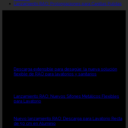
Lanzamiento RAO: Prolongaciones para Canillas Pulidas
RAO SRL
Rao es una empresa familiar fundada en 1968 por los
hermanos Francisco y Domingo Rao.
Brindamos SOLUCIONES SANITARIAS con la calidad y
experiencia de siempre.
Publicaciones Recientes
Descarga extensible para desagüe: la nueva solución
flexible de RAO para lavatorios y sanitarios
Comentarios
en
desactivados
Descarga
extensible
para
Lanzamiento RAO: Nuevos Sifones Metálicos Flexibles
desagüe:
en
para Lavatorio
Comentarios desactivados
la
Lanzamiento
nueva
RAO:
solución
Nuevos
flexible
Nuevo lanzamiento RAO: Descarga para Lavatorio Recta
Sifones
de
en
de 50 cm en Aluminio
Comentarios desactivados
Metálicos
RAO
Nuevo