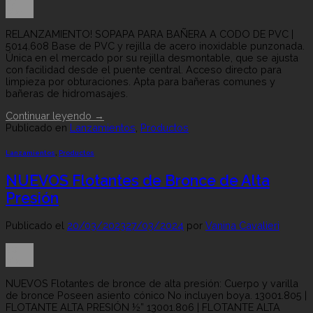
27
Mar
RELANZAMIENTO! SOPAPA PARA BAÑERA A CODO DE PVC |
5014.608 Base de PVC y rejilla de acero inoxidable punzonada.
Única en el mercado por su rejilla desmontable, que se ajusta
con facilidad desde el puente central. Acceso directo para
limpieza por obturaciones. Apta para bañeras comunes y
bañeras de hidromasajes.
Continuar leyendo
→
Publicado en
Lanzamientos
,
Productos
Lanzamientos
,
Productos
NUEVOS Flotantes de Bronce de Alta
Presión
Publicado el
20/03/2023
27/03/2024
por
Vanina Cavalieri
20
Mar
NUEVOS Flotantes de bronce de alta presión: Cuerpo y varilla
de bronce Poseen asiento cónico No incluyen boya. 13001.805 |
FLOTANTE ALTA PRESIÓN ½” 13001.806 | FLOTANTE ALTA