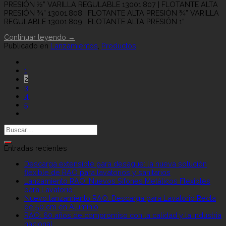
PRESIÓN ½” VARILLA REGULABLE 13001.807 | FLOTANTE ALTA
PRESIÓN ¾” 13001.808 | FLOTANTE ALTA PRESIÓN ¾” VARILLA
REGULABLE 13001.809 | FLOTANTE ALTA PRESIÓN 1”
Continuar leyendo
→
Publicado en
Lanzamientos
,
Productos
1
2
3
4
5
Entradas recientes
Descarga extensible para desagüe: la nueva solución
flexible de RAO para lavatorios y sanitarios
Lanzamiento RAO: Nuevos Sifones Metálicos Flexibles
para Lavatorio
Nuevo lanzamiento RAO: Descarga para Lavatorio Recta
de 50 cm en Aluminio
RAO: 60 años de compromiso con la calidad y la industria
nacional