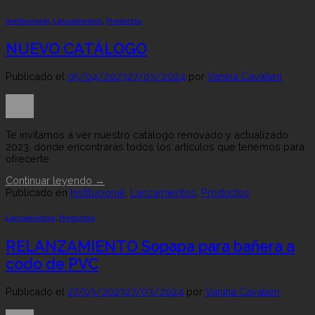
Institucional
,
Lanzamientos
,
Productos
NUEVO CATÁLOGO
Publicado el
05/04/2023
27/03/2024
por
Vanina Cavalieri
05
Abr
Te invitamos a ver nuestro catálogo renovado y actualizado
2023, donde encontrarás todos los artículos que tenemos para
ofrecerte.
Continuar leyendo
→
Publicado en
Institucional
,
Lanzamientos
,
Productos
Lanzamientos
,
Productos
RELANZAMIENTO Sopapa para bañera a
codo de PVC
Publicado el
27/03/2023
27/03/2024
por
Vanina Cavalieri