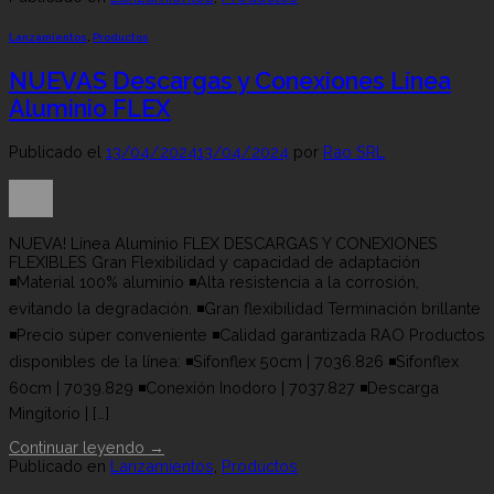
Lanzamientos
,
Productos
NUEVAS Descargas y Conexiones Línea
Aluminio FLEX
Publicado el
13/04/2024
13/04/2024
por
Rao SRL
13
Abr
NUEVA! Línea Aluminio FLEX DESCARGAS Y CONEXIONES
FLEXIBLES Gran Flexibilidad y capacidad de adaptación
◾Material 100% aluminio ◾Alta resistencia a la corrosión,
evitando la degradación. ◾Gran flexibilidad Terminación brillante
◾Precio súper conveniente ◾Calidad garantizada RAO Productos
disponibles de la línea: ◾Sifonflex 50cm | 7036.826 ◾Sifonflex
60cm | 7039.829 ◾Conexión Inodoro | 7037.827 ◾Descarga
Mingitorio | […]
Continuar leyendo
→
Publicado en
Lanzamientos
,
Productos