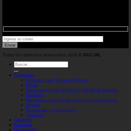
Flexibles
para
Newsletter
lanzamien
para
lavatorios
RAO:
Lavatorio
Recibí novedades exclusivas e información comercial de
y
Descarga
sanitarios
interés
para
Lavatorio
Recta
de
50
cm
en
Aluminio
Todos los derechos reservados 2026 ©
RAO SRL
Buscar
por:
Productos
Flotantes para Tanque de Agua
Boyas
Tapas para Llave de Paso y Canilla de Servicio
Flexibles
Mangueras para Carga y Descarga Lavarropas
Sifones
Descargas y Conexiones
Sopapas
Catálogo
Nosotros
Novedades