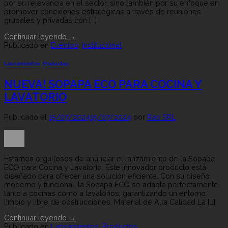
por su relevancia en el sector, sino también por su enfoque en
promover conexiones estratégicas a través de reuniones
grupales y privadas con […]
Continuar leyendo
→
Publicado en
Eventos
,
Institucional
Lanzamientos
,
Productos
NUEVA! SOPAPA ECO PARA COCINA Y
LAVATORIO
Publicado el
15/07/2024
15/07/2024
por
Rao SRL
15
Jul
Estamos orgullosos de anunciar el lanzamiento de la Sopapa
ECO para Cocina y Lavatorio. Este innovador producto está
diseñado para ofrecer una solución eficiente. Con su diseño
moderno y funcional, la Sopapa ECO se adapta perfectamente
tanto a cocinas como a lavatorios, garantizando un entorno
limpio y libre de obstrucciones. Material de Alta Calidad La […]
Continuar leyendo
→
Publicado en
Lanzamientos
,
Productos