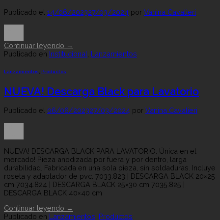
Publicado el
14/06/2023
27/03/2024
por
Vanina Cavalieri
14
Jun
Continuar leyendo
→
Publicado en
Institucional
,
Lanzamientos
Lanzamientos
,
Productos
NUEVA! Descarga Black para Lavatorio
Publicado el
06/06/2023
27/03/2024
por
Vanina Cavalieri
06
Jun
NUEVA! DESCARGA BLACK PARA LAVATORIO: Única en el
mercado! Pieza anodizada por fuera y por dentro, larga
durabilidad. Fabricada en una sola pieza, sin soldaduras. Incluye
roseta y adaptador de pvc. 7033.823 | DESCARGA BLACK 20×25
cm 7034.824 | DESCARGA BLACK 25×30 cm 7035.825 |
DESCARGA BLACK 40×40 cm
Continuar leyendo
→
Publicado en
Lanzamientos
,
Productos