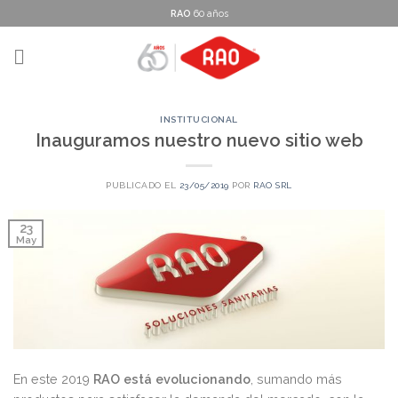
Skip
RAO
60 años
to
content
INSTITUCIONAL
Inauguramos nuestro nuevo sitio web
PUBLICADO EL
23/05/2019
POR
RAO SRL
23
May
En este 2019
RAO está evolucionando
, sumando más