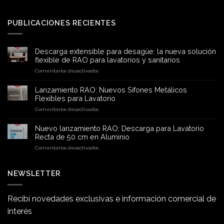
PUBLICACIONES RECIENTES
Descarga extensible para desagüe: la nueva solución
flexible de RAO para lavatorios y sanitarios
en
Comentarios desactivados
Descarga
extensible
Lanzamiento RAO: Nuevos Sifones Metálicos
para
Flexibles para Lavatorio
desagüe:
en
Comentarios desactivados
la
Lanzamiento
nueva
RAO:
solución
Nuevo lanzamiento RAO: Descarga para Lavatorio
Nuevos
flexible
Recta de 50 cm en Aluminio
Sifones
de
en
Comentarios desactivados
Metálicos
RAO
Nuevo
Flexibles
para
lanzamiento
para
lavatorios
RAO:
NEWSLETTER
Lavatorio
y
Descarga
sanitarios
para
Lavatorio
Recibí novedades exclusivas e información comercial de
Recta
interés
de
50