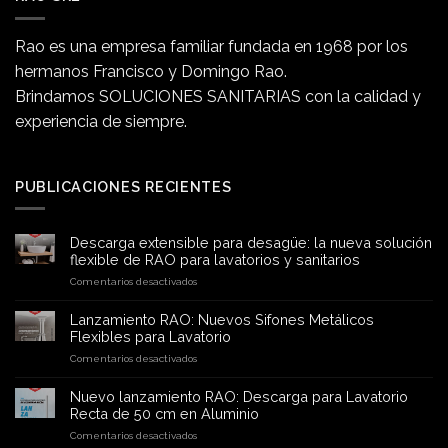
Rao es una empresa familiar fundada en 1968 por los
hermanos Francisco y Domingo Rao.
Brindamos SOLUCIONES SANITARIAS con la calidad y
experiencia de siempre.
PUBLICACIONES RECIENTES
Descarga extensible para desagüe: la nueva solución
flexible de RAO para lavatorios y sanitarios
en
Comentarios desactivados
Descarga
extensible
Lanzamiento RAO: Nuevos Sifones Metálicos
para
Flexibles para Lavatorio
desagüe:
en
Comentarios desactivados
la
Lanzamiento
nueva
RAO:
solución
Nuevo lanzamiento RAO: Descarga para Lavatorio
Nuevos
flexible
Recta de 50 cm en Aluminio
Sifones
de
en
Comentarios desactivados
Metálicos
RAO