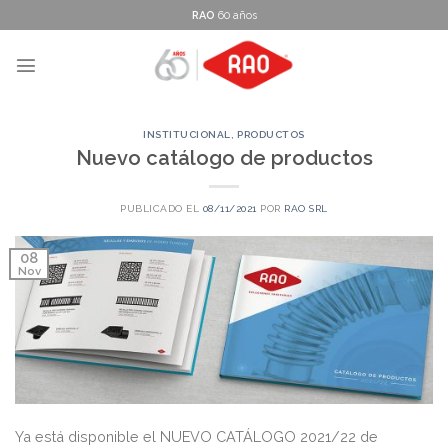
Skip
RAO
60 años
to
content
INSTITUCIONAL
,
PRODUCTOS
Nuevo catálogo de productos
PUBLICADO EL
08/11/2021
POR
RAO SRL
08
Nov
Ya está disponible el NUEVO CATÁLOGO 2021/22 de