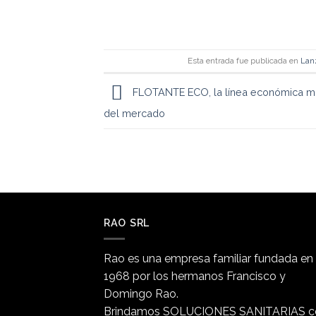
Esta entrada fue publicada en
Lan
FLOTANTE ECO, la línea económica 
del mercado
RAO SRL
Rao es una empresa familiar fundada en
1968 por los hermanos Francisco y
Domingo Rao.
Brindamos SOLUCIONES SANITARIAS c