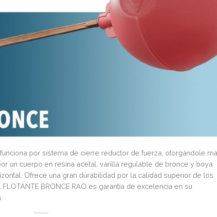
nciona por sistema de cierre reductor de fuerza, otorgándole m
or un cuerpo en resina acetal, varilla regulable de bronce y boya
zontal. Ofrece una gran durabilidad por la calidad superior de los
 El FLOTANTE BRONCE RAO es garantía de excelencia en su
.