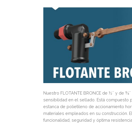
Nuestro FLOTANTE BRONCE de ½´´ y de ¾´´ fu
sensibilidad en el sellado. Está compuesto p
estanca de polietileno de accionamiento hori
materiales empleados en su construcción.
funcionalidad, seguridad y óptima resistencia