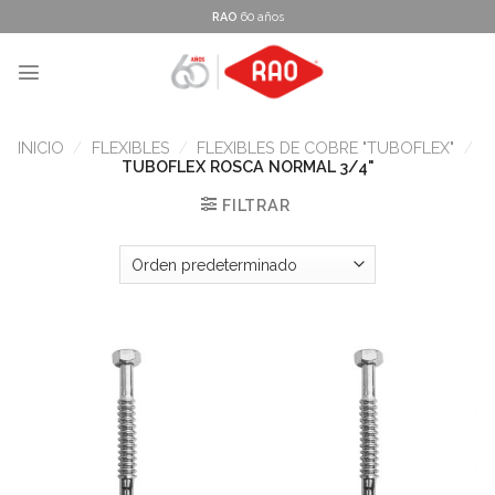
Skip
RAO
60 años
to
content
INICIO
/
FLEXIBLES
/
FLEXIBLES DE COBRE "TUBOFLEX"
/
TUBOFLEX ROSCA NORMAL 3/4"
FILTRAR