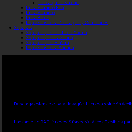
Descargas Lavatorio
Línea Aluminio Flex
Línea Aluminio
Línea Black
Repuestos para Descargas y Conexiones
Sopapas
Sopapas para Pileta de Cocina
Sopapas para Lavatorio
Sopapas para Bañera
Repuestos para Sopapa
RAO SRL
Rao es una empresa familiar fundada en 1968 por los her
Brindamos SOLUCIONES SANITARIAS con la calidad y exper
Publicaciones Recientes
Descarga extensible para desagüe: la nueva solución flexib
Lanzamiento RAO: Nuevos Sifones Metálicos Flexibles para