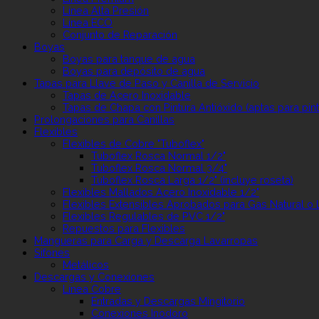
Línea Alta Presión
Línea ECO
Conjunto de Reparación
Boyas
Boyas para tanque de agua
Boyas para depósito de agua
Tapas para Llave de Paso y Canilla de Servicio
Tapas de Acero Inoxidable
Tapas de Chapa con Pintura Antióxido (aptas para pint
Prolongaciones para Canillas
Flexibles
Flexibles de Cobre "Tuboflex"
Tuboflex Rosca Normal 1/2"
Tuboflex Rosca Normal 3/4"
Tuboflex Rosca Larga 1/2" (incluye roseta)
Flexibles Mallados Acero Inoxidable 1/2"
Flexibles Extensibles Aprobados para Gas Natural o 
Flexibles Regulables de PVC 1/2"
Repuestos para Flexibles
Mangueras para Carga y Descarga Lavarropas
Sifones
Metálicos
Descargas y Conexiones
Línea Cobre
Entradas y Descargas Mingitorio
Conexiones Inodoro