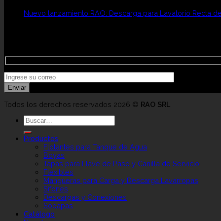
Nuevo lanzamiento RAO: Descarga para Lavatorio Recta d
Newsletter
Recibí novedades exclusivas e información comercial de int
Todos los derechos reservados 2026 ©
RAO SRL
Buscar
por:
Productos
Flotantes para Tanque de Agua
Boyas
Tapas para Llave de Paso y Canilla de Servicio
Flexibles
Mangueras para Carga y Descarga Lavarropas
Sifones
Descargas y Conexiones
Sopapas
Catálogo