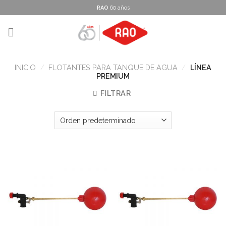
Skip
RAO
60 años
to
content
INICIO
/
FLOTANTES PARA TANQUE DE AGUA
/
LÍNEA
PREMIUM
FILTRAR