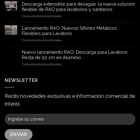
Descarga extensible para desagüe: la nueva solución
flexible de RAO para lavatorios y sanitarios
en
Comentarios desactivados
Descarga
extensible
Lanzamiento RAO: Nuevos Sifones Metálicos
para
Flexibles para Lavatorio
desagüe:
en
Comentarios desactivados
la
Lanzamiento
nueva
RAO:
solución
Nuevo lanzamiento RAO: Descarga para Lavatorio
Nuevos
flexible
Recta de 50 cm en Aluminio
Sifones
de
en
Comentarios desactivados
Metálicos
RAO
Nuevo
Flexibles
para
lanzamiento
para
lavatorios
RAO:
NEWSLETTER
Lavatorio
y
Descarga
sanitarios
para
Lavatorio
Recibí novedades exclusivas e información comercial de
Recta
interés
de
50
cm
en
Aluminio