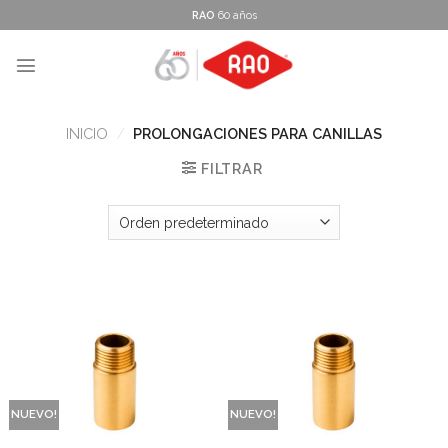
Skip
RAO
60 años
to
content
INICIO
/
PROLONGACIONES PARA CANILLAS
FILTRAR
NUEVO!
NUEVO!