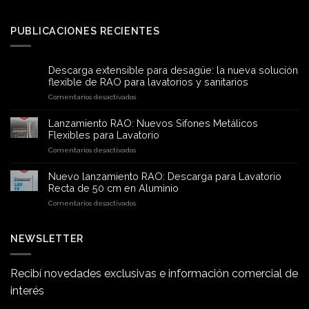
PUBLICACIONES RECIENTES
Descarga extensible para desagüe: la nueva solución
flexible de RAO para lavatorios y sanitarios
en
Comentarios desactivados
Descarga
extensible
Lanzamiento RAO: Nuevos Sifones Metálicos
para
Flexibles para Lavatorio
desagüe:
en
Comentarios desactivados
la
Lanzamiento
nueva
RAO:
solución
Nuevo lanzamiento RAO: Descarga para Lavatorio
Nuevos
flexible
Recta de 50 cm en Aluminio
Sifones
de
en
Comentarios desactivados
Metálicos
RAO
Nuevo
Flexibles
para
lanzamiento
para
lavatorios
RAO:
NEWSLETTER
Lavatorio
y
Descarga
sanitarios
para
Lavatorio
Recibí novedades exclusivas e información comercial de
Recta
interés
de
50