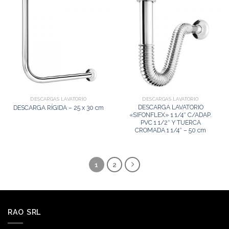
DESCARGAS LAVATORIO
DESCARGAS LAVATORIO
DESCARGA LAVATORIO
DESCARGA RÍGIDA – 25 x 30 cm
«SIFONFLEX» 1 1/4″ C/ADAP.
PVC 1 1/2″ Y TUERCA
CROMADA 1 1/4″ – 50 cm
1
2
RAO SRL