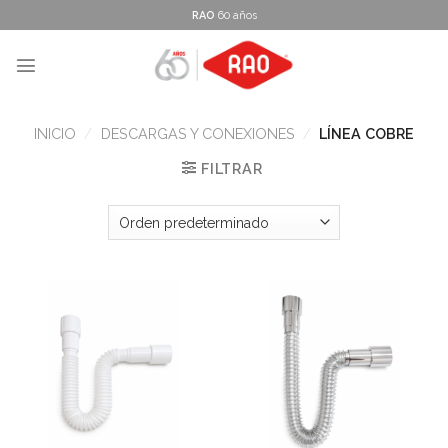
Skip
RAO
60 años
to
content
INICIO
/
DESCARGAS Y CONEXIONES
/
LÍNEA COBRE
FILTRAR