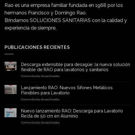
Rao es una empresa familiar fundada en 1968 por los
hermanos Francisco y Domingo Rao.
Brindamos SOLUCIONES SANITARIAS con la calidad y
experiencia de siempre.
PUBLICACIONES RECIENTES
Descarga extensible para desagüe: la nueva solución
flexible de RAO para lavatorios y sanitarios
en
Comentarios desactivados
Descarga
extensible
Lanzamiento RAO: Nuevos Sifones Metálicos
para
Flexibles para Lavatorio
desagüe:
en
Comentarios desactivados
la
Lanzamiento
nueva
RAO:
solución
Nuevo lanzamiento RAO: Descarga para Lavatorio
Nuevos
flexible
Recta de 50 cm en Aluminio
Sifones
de
en
Comentarios desactivados
Metálicos
RAO
Nuevo
Flexibles
para
lanzamiento
para
lavatorios