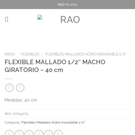
Skip
RAO
60 años
to
content
INICIO
/
FLEXIBLES
/
FLEXIBLES MALLADOS ACERO INOXIDABLE 1/2"
FLEXIBLE MALLADO 1/2″ MACHO
GIRATORIO – 40 cm
Medidas: 40 cm
SKU:
2004.273
Categoría:
Flexibles Mallados Acero Inoxidable 1/2"