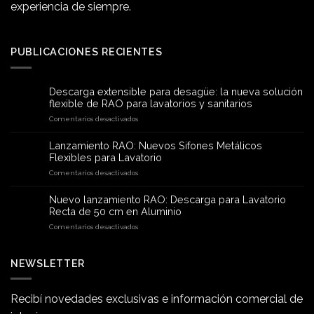
experiencia de siempre.
PUBLICACIONES RECIENTES
Descarga extensible para desagüe: la nueva solución
flexible de RAO para lavatorios y sanitarios
en
Comentarios desactivados
Descarga
extensible
Lanzamiento RAO: Nuevos Sifones Metálicos
para
Flexibles para Lavatorio
desagüe:
en
Comentarios desactivados
la
Lanzamiento
nueva
RAO:
solución
Nuevo lanzamiento RAO: Descarga para Lavatorio
Nuevos
flexible
Recta de 50 cm en Aluminio
Sifones
de
en
Comentarios desactivados
Metálicos
RAO
Nuevo
Flexibles
para
lanzamiento
para
lavatorios
RAO:
NEWSLETTER
Lavatorio
y
Descarga
sanitarios
para
Lavatorio
Recibí novedades exclusivas e información comercial de
Recta