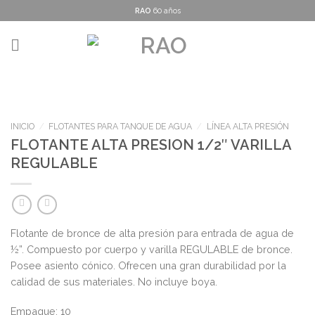
Skip
RAO
60 años
to
content
INICIO
/
FLOTANTES PARA TANQUE DE AGUA
/
LÍNEA ALTA PRESIÓN
FLOTANTE ALTA PRESION 1/2″ VARILLA
REGULABLE
Flotante de bronce de alta presión para entrada de agua de
½”. Compuesto por cuerpo y varilla REGULABLE de bronce.
Posee asiento cónico. Ofrecen una gran durabilidad por la
calidad de sus materiales. No incluye boya.
Empaque: 10