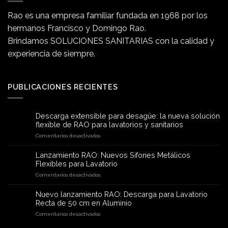
Rao es una empresa familiar fundada en 1968 por los
hermanos Francisco y Domingo Rao.
Brindamos SOLUCIONES SANITARIAS con la calidad y
experiencia de siempre.
PUBLICACIONES RECIENTES
Descarga extensible para desagüe: la nueva solución
flexible de RAO para lavatorios y sanitarios
en
Comentarios desactivados
Descarga
extensible
Lanzamiento RAO: Nuevos Sifones Metálicos
para
Flexibles para Lavatorio
desagüe:
en
Comentarios desactivados
la
Lanzamiento
nueva
RAO:
solución
Nuevo lanzamiento RAO: Descarga para Lavatorio
Nuevos
flexible
Recta de 50 cm en Aluminio
Sifones
de
en
Comentarios desactivados
Metálicos
RAO
Nuevo
Flexibles
para