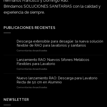
hermanos Francisco y Domingo Rao.
Brindamos SOLUCIONES SANITARIAS con la calidad y
experiencia de siempre.
PUBLICACIONES RECIENTES
Descarga extensible para desagüe: la nueva solución
flexible de RAO para lavatorios y sanitarios
en
Comentarios desactivados
Descarga
extensible
Lanzamiento RAO: Nuevos Sifones Metálicos
para
Flexibles para Lavatorio
desagüe:
en
Comentarios desactivados
la
Lanzamiento
nueva
RAO:
solución
Nuevo lanzamiento RAO: Descarga para Lavatorio
Nuevos
flexible
Recta de 50 cm en Aluminio
Sifones
de
en
Comentarios desactivados
Metálicos
RAO
Nuevo
Flexibles
para
lanzamiento
para
lavatorios
RAO:
NEWSLETTER
Lavatorio
y
Descarga
sanitarios
para