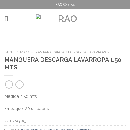
Skip
RAO
60 años
to
content
INICIO
/
MANGUERAS PARA CARGA Y DESCARGA LAVARROPAS
MANGUERA DESCARGA LAVARROPA 1,50
MTS
Medida: 1,50 mts
Empaque: 20 unidades
SKU:
4014.819
Categoría:
Mangueras para Carga y Descarga Lavarropas