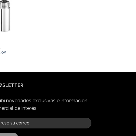
S
,05
WSLETTER
ibí novedades exclusivas e información
ercial de interés