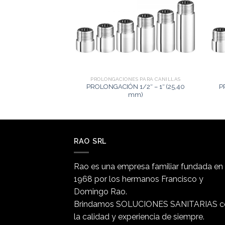
PROLONGACIONES PARA CANILLAS
PROLONGACIÓN 1/2″ – 1″ (25,40
P
mm)
RAO SRL
Rao es una empresa familiar fundada en
1968 por los hermanos Francisco y
Domingo Rao.
Brindamos SOLUCIONES SANITARIAS c
la calidad y experiencia de siempre.