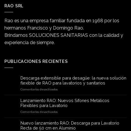
RAO SRL
Rao es una empresa familiar fundada en 1968 por los
hermanos Francisco y Domingo Rao.
Brindamos SOLUCIONES SANITARIAS con la calidad y
experiencia de siempre.
PUBLICACIONES RECIENTES
Descarga extensible para desagüe: la nueva solución
flexible de RAO para lavatorios y sanitarios
en
Comentarios desactivados
Descarga
extensible
Lanzamiento RAO: Nuevos Sifones Metálicos
para
Flexibles para Lavatorio
desagüe:
en
Comentarios desactivados
la
Lanzamiento
nueva
RAO:
solución
Nuevo lanzamiento RAO: Descarga para Lavatorio
Nuevos
flexible
Recta de 50 cm en Aluminio
Sifones