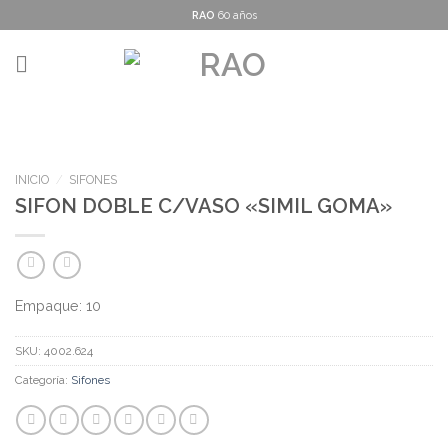
Skip
RAO
60 años
to
content
INICIO
/
SIFONES
SIFON DOBLE C/VASO «SIMIL GOMA»
Empaque: 10
SKU:
4002.624
Categoría:
Sifones