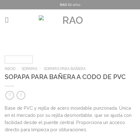
Skip
RAO
60 años
to
content
INICIO
/
SOPAPAS
/
SOPAPAS PARA BAÑERA
SOPAPA PARA BAÑERA A CODO DE PVC
Base de PVC y rejilla de acero inoxidable punzonada. Única
en el mercado por su rejilla desmontable, que se ajusta con
facilidad desde el puente central. Proporciona un acceso
directo para limpieza por obturaciones.