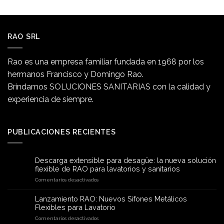
RAO SRL
Rao es una empresa familiar fundada en 1968 por los
hermanos Francisco y Domingo Rao.
Brindamos SOLUCIONES SANITARIAS con la calidad y
experiencia de siempre.
PUBLICACIONES RECIENTES
Descarga extensible para desagüe: la nueva solución
flexible de RAO para lavatorios y sanitarios
en
Comentarios desactivados
Descarga
extensible
Lanzamiento RAO: Nuevos Sifones Metálicos
para
Flexibles para Lavatorio
desagüe:
en
Comentarios desactivados
la