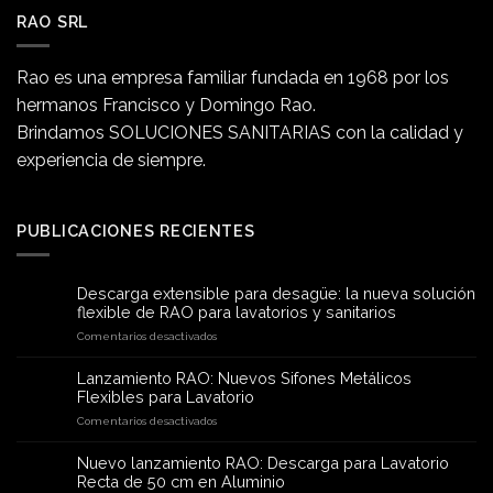
RAO SRL
Rao es una empresa familiar fundada en 1968 por los
hermanos Francisco y Domingo Rao.
Brindamos SOLUCIONES SANITARIAS con la calidad y
experiencia de siempre.
PUBLICACIONES RECIENTES
Descarga extensible para desagüe: la nueva solución
flexible de RAO para lavatorios y sanitarios
en
Comentarios desactivados
Descarga
extensible
Lanzamiento RAO: Nuevos Sifones Metálicos
para
Flexibles para Lavatorio
desagüe:
en
Comentarios desactivados
la
Lanzamiento
nueva
RAO:
solución
Nuevo lanzamiento RAO: Descarga para Lavatorio
Nuevos
flexible
Recta de 50 cm en Aluminio
Sifones