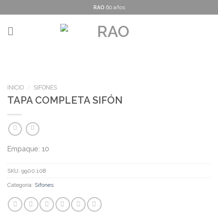
Skip
RAO
60 años
to
content
INICIO
/
SIFONES
TAPA COMPLETA SIFÓN
Empaque: 10
SKU:
9900.108
Categoría:
Sifones