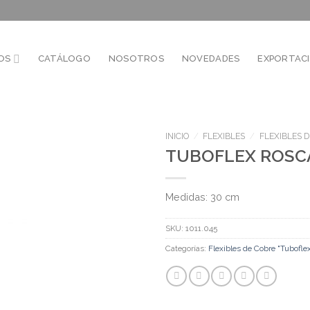
OS
CATÁLOGO
NOSOTROS
NOVEDADES
EXPORTAC
INICIO
/
FLEXIBLES
/
FLEXIBLES D
TUBOFLEX ROSCA
Medidas: 30 cm
SKU:
1011.045
Categorías:
Flexibles de Cobre "Tuboflex