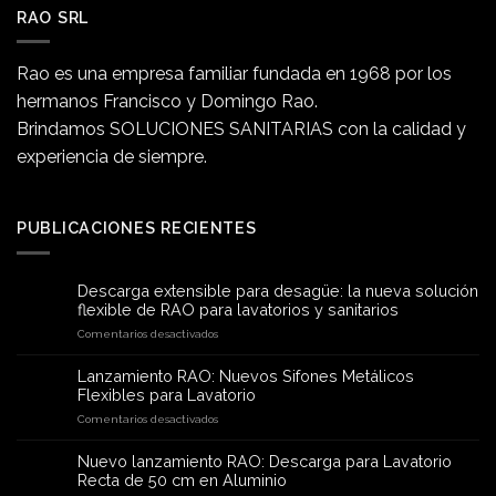
RAO SRL
Rao es una empresa familiar fundada en 1968 por los
hermanos Francisco y Domingo Rao.
Brindamos SOLUCIONES SANITARIAS con la calidad y
experiencia de siempre.
PUBLICACIONES RECIENTES
Descarga extensible para desagüe: la nueva solución
flexible de RAO para lavatorios y sanitarios
en
Comentarios desactivados
Descarga
extensible
Lanzamiento RAO: Nuevos Sifones Metálicos
para
Flexibles para Lavatorio
desagüe:
en
Comentarios desactivados
la
Lanzamiento
nueva
RAO:
solución
Nuevo lanzamiento RAO: Descarga para Lavatorio
Nuevos
flexible
Recta de 50 cm en Aluminio
Sifones
de