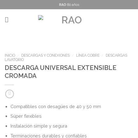
Skip
RAO
60 años
to
content
INICIO
/
DESCARGAS Y CONEXIONES
/
LÍNEA COBRE
/
DESCARGAS
LAVATORIO
DESCARGA UNIVERSAL EXTENSIBLE
CROMADA
Compatibles con desagües de 40 y 50 mm
Súper flexibles
Instalación simple y segura
Terminaciones durables y confiables