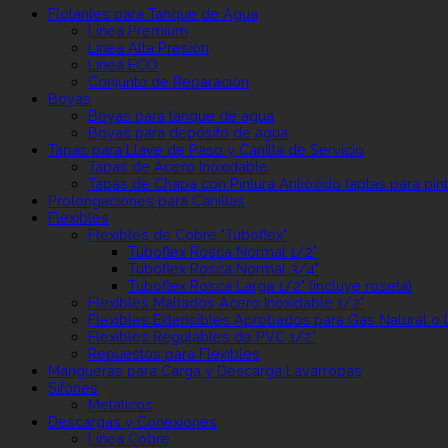
Flotantes para Tanque de Agua
Línea Premium
Línea Alta Presión
Línea ECO
Conjunto de Reparación
Boyas
Boyas para tanque de agua
Boyas para depósito de agua
Tapas para Llave de Paso y Canilla de Servicio
Tapas de Acero Inoxidable
Tapas de Chapa con Pintura Antióxido (aptas para pint
Prolongaciones para Canillas
Flexibles
Flexibles de Cobre "Tuboflex"
Tuboflex Rosca Normal 1/2"
Tuboflex Rosca Normal 3/4"
Tuboflex Rosca Larga 1/2" (incluye roseta)
Flexibles Mallados Acero Inoxidable 1/2"
Flexibles Extensibles Aprobados para Gas Natural o 
Flexibles Regulables de PVC 1/2"
Repuestos para Flexibles
Mangueras para Carga y Descarga Lavarropas
Sifones
Metálicos
Descargas y Conexiones
Línea Cobre