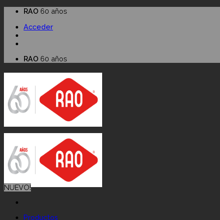
Skip
RAO
60 años
to
Acceder
content
RAO
60 años
NUEVO!
Productos