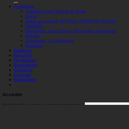
Productos
Flotantes para Tanque de Agua
Boyas
Tapas para Llave de Paso y Canilla de Servicio
Flexibles
Mangueras para Carga y Descarga Lavarropas
Sifones
Descargas y Conexiones
Sopapas
Catálogo
Nosotros
Novedades
Exportación
Contacto
Acceder
Newsletter
Acceder
Nombre de usuario o correo electrónico
*
Contraseña
*
Recuérdame
Acceso