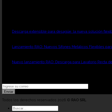
Brindamos SOLUCIONES SANITARIAS con la calidad y exper
Publicaciones Recientes
Descarga extensible para desagüe: la nueva solución flexib
Lanzamiento RAO: Nuevos Sifones Metálicos Flexibles para
Nuevo lanzamiento RAO: Descarga para Lavatorio Recta d
Newsletter
Recibí novedades exclusivas e información comercial de int
Todos los derechos reservados 2026 ©
RAO SRL
Buscar
por: