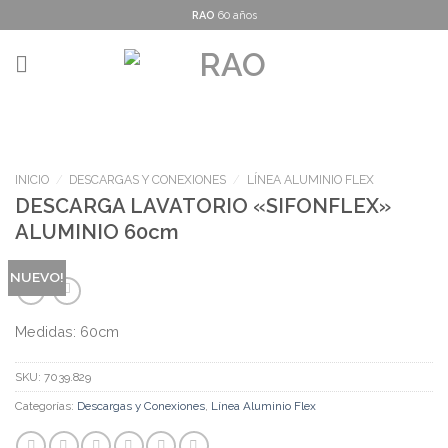
Skip
RAO
60 años
to
content
INICIO
/
DESCARGAS Y CONEXIONES
/
LÍNEA ALUMINIO FLEX
DESCARGA LAVATORIO «SIFONFLEX»
ALUMINIO 60cm
NUEVO!
Medidas: 60cm
SKU:
7039.829
Categorías:
Descargas y Conexiones
,
Línea Aluminio Flex