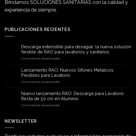
Brindamos SOLUCIONES SANITARIAS con la calidad y
experiencia de siempre.
PUBLICACIONES RECIENTES
Descarga extensible para desagüe: la nueva solución
flexible de RAO para lavatorios y sanitarios
en
Comentarios desactivados
Descarga
extensible
Lanzamiento RAO: Nuevos Sifones Metálicos
para
Flexibles para Lavatorio
desagüe:
en
Comentarios desactivados
la
Lanzamiento
nueva
RAO:
solución
Nuevo lanzamiento RAO: Descarga para Lavatorio
Nuevos
flexible
Recta de 50 cm en Aluminio
Sifones
de
en
Comentarios desactivados
Metálicos
RAO
Nuevo
Flexibles
para
lanzamiento
para
lavatorios
RAO:
NEWSLETTER
Lavatorio
y
Descarga
sanitarios
para
Lavatorio