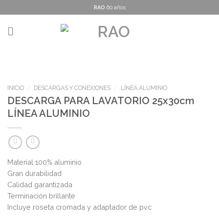
Skip
RAO
60 años
to
content
INICIO
/
DESCARGAS Y CONEXIONES
/
LÍNEA ALUMINIO
DESCARGA PARA LAVATORIO 25x30cm
LÍNEA ALUMINIO
Material 100% aluminio
Gran durabilidad
Calidad garantizada
Terminación brillante
Incluye roseta cromada y adaptador de pvc