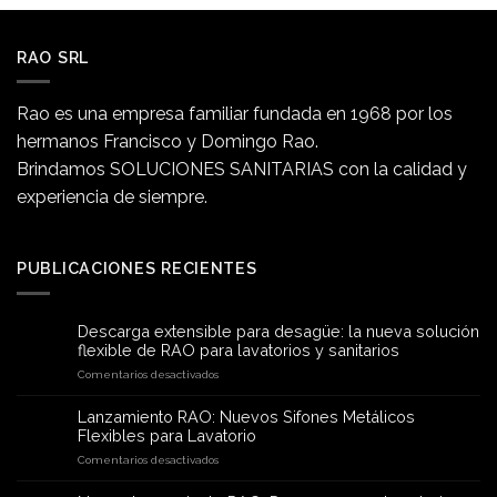
RAO SRL
Rao es una empresa familiar fundada en 1968 por los
hermanos Francisco y Domingo Rao.
Brindamos SOLUCIONES SANITARIAS con la calidad y
experiencia de siempre.
PUBLICACIONES RECIENTES
Descarga extensible para desagüe: la nueva solución
flexible de RAO para lavatorios y sanitarios
en
Comentarios desactivados
Descarga
extensible
Lanzamiento RAO: Nuevos Sifones Metálicos
para
Flexibles para Lavatorio
desagüe:
en
Comentarios desactivados
la
Lanzamiento
nueva
RAO: