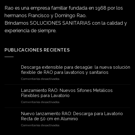
Rao es una empresa familiar fundada en 1968 por los
hermanos Francisco y Domingo Rao.
Brindamos SOLUCIONES SANITARIAS con la calidad y
experiencia de siempre.
PUBLICACIONES RECIENTES
Descarga extensible para desagüe: la nueva solución
flexible de RAO para lavatorios y sanitarios
en
Comentarios desactivados
Descarga
extensible
Lanzamiento RAO: Nuevos Sifones Metálicos
para
Flexibles para Lavatorio
desagüe:
en
Comentarios desactivados
la
Lanzamiento
nueva
RAO:
solución
Nuevo lanzamiento RAO: Descarga para Lavatorio
Nuevos
flexible
Recta de 50 cm en Aluminio
Sifones
de
en
Comentarios desactivados
Metálicos
RAO
Nuevo
Flexibles
para
lanzamiento