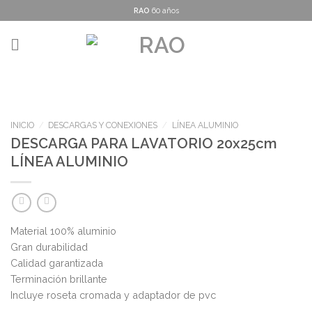
Skip
RAO
60 años
to
content
INICIO
/
DESCARGAS Y CONEXIONES
/
LÍNEA ALUMINIO
DESCARGA PARA LAVATORIO 20x25cm
LÍNEA ALUMINIO
Material 100% aluminio
Gran durabilidad
Calidad garantizada
Terminación brillante
Incluye roseta cromada y adaptador de pvc