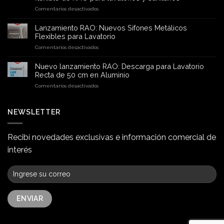
en
Comentarios desactivados
Descarga
extensible
Lanzamiento RAO: Nuevos Sifones Metálicos
para
Flexibles para Lavatorio
desagüe:
en
Comentarios desactivados
la
Lanzamiento
nueva
RAO:
solución
Nuevo lanzamiento RAO: Descarga para Lavatorio
Nuevos
flexible
Recta de 50 cm en Aluminio
Sifones
de
en
Comentarios desactivados
Metálicos
RAO
Nuevo
Flexibles
para
lanzamiento
para
lavatorios
RAO:
NEWSLETTER
Lavatorio
y
Descarga
sanitarios
para
Lavatorio
Recibí novedades exclusivas e información comercial de
Recta
interés
de
50
cm
en
Aluminio