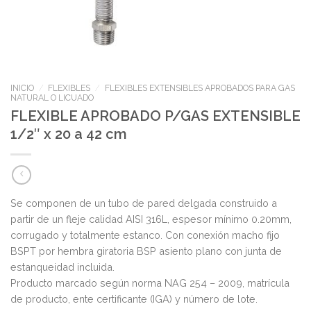
INICIO
/
FLEXIBLES
/
FLEXIBLES EXTENSIBLES APROBADOS PARA GAS
NATURAL O LICUADO
FLEXIBLE APROBADO P/GAS EXTENSIBLE
1/2″ x 20 a 42 cm
Se componen de un tubo de pared delgada construido a
partir de un fleje calidad AISI 316L, espesor mínimo 0.20mm,
corrugado y totalmente estanco. Con conexión macho fijo
BSPT por hembra giratoria BSP asiento plano con junta de
estanqueidad incluida.
Producto marcado según norma NAG 254 – 2009, matrícula
de producto, ente certificante (IGA) y número de lote.